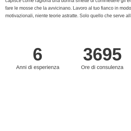
capisce come ragiona una donna smette di commettere gli erro
fare le mosse che la avvicinano. Lavoro al tuo fianco in modo 
motivazionali, niente teorie astratte. Solo quello che serve al
6
3695
Anni di esperienza
Ore di consulenza