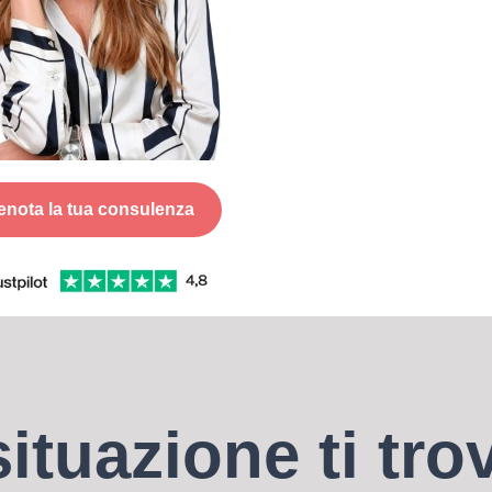
enota la tua consulenza
situazione ti tro