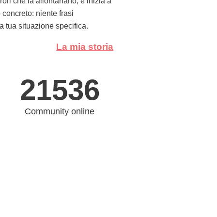
ri che la allontanano, e inizia a
concreto: niente frasi
la tua situazione specifica.
La mia storia
21536
Community online