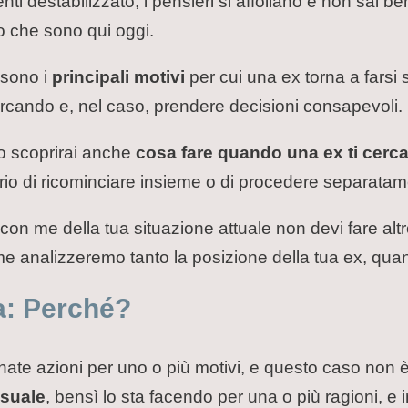
senti destabilizzato, i pensieri si affollano e non sai 
o che sono qui oggi.
 sono i
principali motivi
per cui una ex torna a farsi 
cercando e, nel caso, prendere decisioni consapevoli.
olo scoprirai anche
cosa fare quando una ex ti cerc
io di ricominciare insieme o di procedere separatam
 con me della tua situazione attuale non devi fare al
me analizzeremo tanto la posizione della tua ex, quan
a: Perché?
ate azioni per uno o più motivi, e questo caso non 
asuale
, bensì lo sta facendo per una o più ragioni, e i