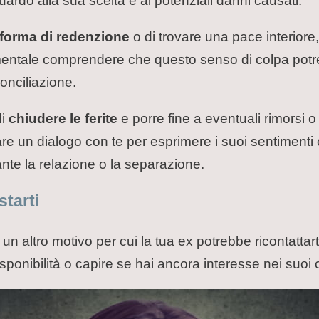
ardo alla sua scelta e ai potenziali danni causati.
forma di redenzione
o di trovare una pace interiore
ndamentale comprendere che questo senso di colpa po
conciliazione.
di
chiudere le ferite
e porre fine a eventuali rimorsi o 
are un dialogo con te per esprimere i suoi sentimenti 
nte la relazione o la separazione.
starti
n altro motivo per cui la tua ex potrebbe ricontattarti
sponibilità o capire se hai ancora interesse nei suoi c