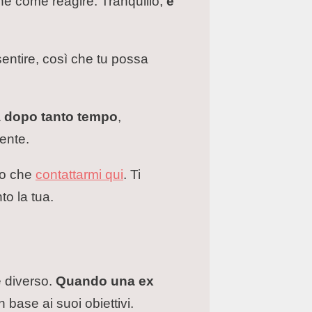
bene come reagire. Tranquillo,
è
sentire, così che tu possa
a dopo tanto tempo
,
ente.
tro che
contattarmi qui
. Ti
to la tua.
è diverso.
Quando una ex
n base ai suoi obiettivi.