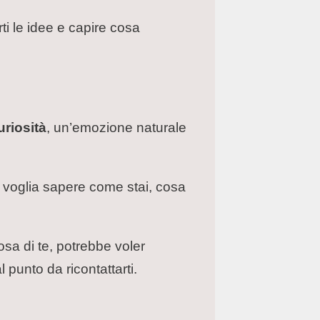
rti le idee e capire cosa
uriosità
, un’emozione naturale
i voglia sapere come stai, cosa
osa di te, potrebbe voler
 punto da ricontattarti.