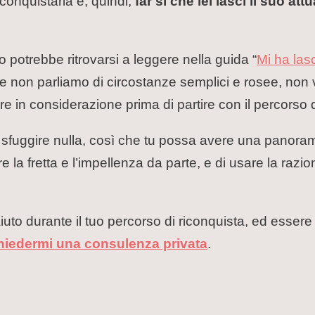
conquistarla e, quindi,
far sì che lei lasci il suo a
 potrebbe ritrovarsi a leggere nella guida “
Mi ha lasc
on parliamo di circostanze semplici e rosee, non vo
e in considerazione prima di partire con il percorso d
ò sfuggire nulla, così che tu possa avere una panorami
e la fretta e l’impellenza da parte, e di usare la raziona
iuto durante il tuo percorso di riconquista, ed esse
chiedermi una consulenza privata
.