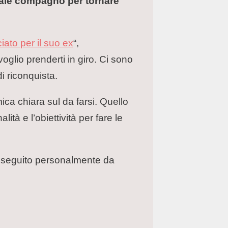
ttuale compagno per tornare
iato per il suo ex
“,
glio prenderti in giro. Ci sono
i riconquista.
ca chiara sul da farsi. Quello
lità e l’obiettività per fare le
re seguito personalmente da