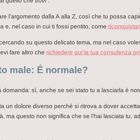
i quello che trovi
“.
re l’argomento dalla A alla Z, così che tu possa capi
a e, nel caso in cui ti fossi pentito, come
riconquistar
vi cercando su questo delicato tema, ma nel caso vole
evi fare altro che
richiedere qui la tua consulenza pr
sto male: É normale?
domanda: sì, anche se sei stato tu a lasciarla è nor
onta un dolore diverso perché si ritrova a dover acce
 ma questo non significa che se l’hai lasciata tu, ade