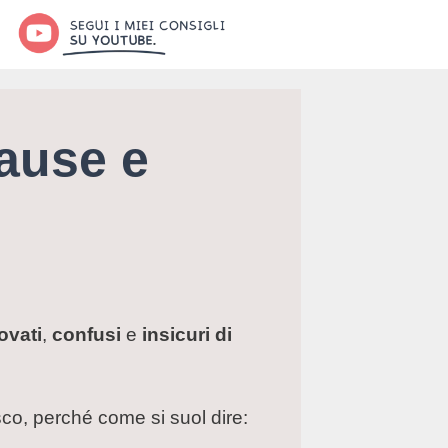
ause e
ovati
,
confusi
e
insicuri di
isco, perché come si suol dire: