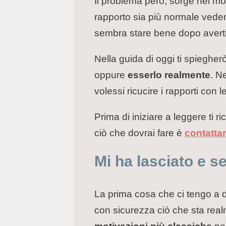
Il problema però, sorge nel mo
rapporto sia più normale vedere
sembra stare bene dopo averti
Nella guida di oggi ti spieghe
oppure
esserlo realmente
. N
volessi ricucire i rapporti con
Prima di iniziare a leggere ti 
ciò che dovrai fare è
contatta
Mi ha lasciato e s
La prima cosa che ci tengo a d
con sicurezza ciò che sta real