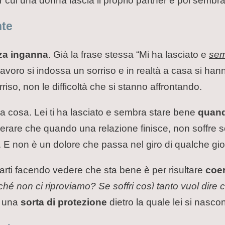
 cui una donna lascia il proprio partner e poi sembra
nte
za inganna
. Già la frase stessa “Mi ha lasciato e
se
lavoro si indossa un sorriso e in realtà a casa si ha
rriso, non le difficoltà che si stanno affrontando.
a cosa. Lei ti ha lasciato e sembra stare bene
quand
rare che quando una relazione finisce, non soffre so
 E non è un dolore che passa nel giro di qualche gio
starti facendo vedere che sta bene è per risultare
coe
ché non ci riproviamo? Se soffri così tanto vuol dire
a una
sorta di protezione
dietro la quale lei si nascon