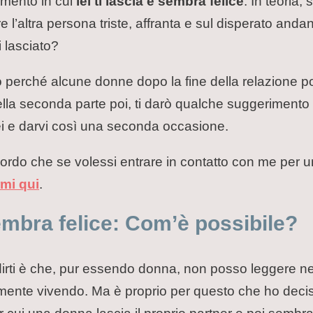
mento in cui
lei ti lascia e sembra felice
. In teoria,
 l’altra persona triste, affranta e sul disperato andan
 lasciato?
rò perché alcune donne dopo la fine della relazione
ella seconda parte poi, ti darò qualche suggerimento 
 lei e darvi così una seconda occasione.
ricordo che se volessi entrare in contatto con me per 
rmi qui
.
embra felice: Com’è possibile?
irti è che, pur essendo donna, non posso leggere nell
mente vivendo. Ma è proprio per questo che ho deciso d