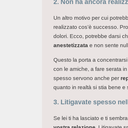
2. Non ha ancora realiz
Un altro motivo per cui potreb
realizzato cos’è successo. Prop
dolori. Ecco, potrebbe darsi c
anestetizzata
e non sente nul
Questo la porta a concentrarsi 
con le amiche, a fare serata i
spesso servono anche per
re
quanto in realtà si stia bene e si
3. Litigavate spesso nel
Se lei ti ha lasciato e ti sembr
vostra relazione
. Litigavate 