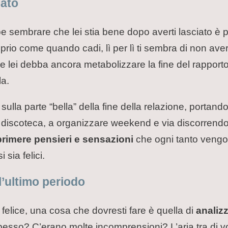
zato
be sembrare che lei stia bene dopo averti lasciato è
rio come quando cadi, lì per lì ti sembra di non aver
he lei debba ancora metabolizzare la fine del rapport
la.
sulla parte “bella” della fine della relazione, portan
n discoteca, a organizzare weekend e via discorrendo
primere pensieri e sensazioni
che ogni tanto vengon
 sia felici.
l’ultimo periodo
a felice, una cosa che dovresti fare è quella di
analizz
spesso? C’erano molte incomprensioni? L’aria tra di 