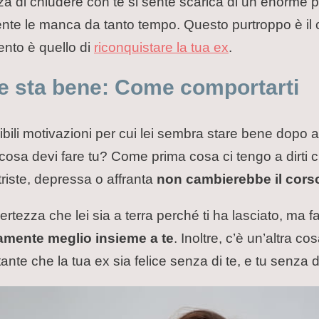
za di chiudere con te si sente scarica di un enorme p
ente le manca da tanto tempo. Questo purtroppo è il
tento è quello di
riconquistare la tua ex
.
 e sta bene: Come comportarti
bili motivazioni per cui lei sembra stare bene dopo a
cosa devi fare tu? Come prima cosa ci tengo a dirti c
triste, depressa o affranta
non cambierebbe il corso
 certezza che lei sia a terra perché ti ha lasciato, ma
amente meglio insieme a te
. Inoltre, c’è un’altra c
ante che la tua ex sia felice senza di te, e tu senza di