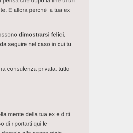
 si pensa che dopo la fine di un
te. E allora perché la tua ex
 possono
dimostrarsi felici
,
da seguire nel caso in cui tu
una consulenza privata, tutto
a mente della tua ex e dirti
i riportarti qui le