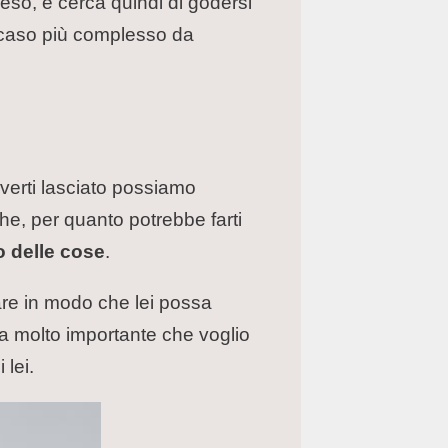
eso, e cerca quindi di godersi
 caso più complesso da
verti lasciato possiamo
he, per quanto potrebbe farti
 delle cose
.
 fare in modo che lei possa
osa molto importante che voglio
 lei.