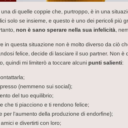
te una di quelle coppie che, purtroppo, è in una situaz
lici solo se insieme, e questo è uno dei pericoli più g
rtanto,
non è sano sperare nella sua infelicità
, nem
are in questa situazione non è molto diverso da ciò c
dosi felice, decide di lasciare il suo partner. Non è
 quindi mi limiterò a toccare alcuni
punti salienti
:
ontattarla;
depresso (nemmeno sui social);
nto del tuo equilibrio;
che ti piacciono e ti rendono felice;
ene per l’aumento della produzione di endorfine);
amici e divertirti con loro;