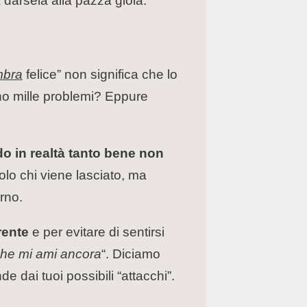
 darsela alla pazza gioia.
mbra
felice” non significa che lo
nno mille problemi? Eppure
o in realtà tanto bene non
lo chi viene lasciato, ma
rno.
rente
e per evitare di sentirsi
 che mi ami ancora
“. Diciamo
de dai tuoi possibili “attacchi”.