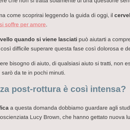
pere che non si tratta solamente di una questione sen
 ma come scoprirai leggendo la guida di oggi, il
cerve
si soffre per amore
.
ello quando si viene lasciati
può aiutarti a compr
osì difficile superare questa fase così dolorosa e de
re bisogno di aiuto, di qualsiasi aiuto si tratti, non e
 sarò da te in pochi minuti.
za post-rottura è così intensa?
fica
a questa domanda dobbiamo guardare agli studi c
roscienziata Lucy Brown, che hanno gettato nuova lu