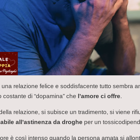
 una relazione felice e soddisfacente tutto sembra a
sso costante di “dopamina” che
l’amore ci offre
.
della relazione, si subisce un tradimento, si viene rifi
bile all’astinenza da droghe
per un tossicodipend
olore è così intenso quando la persona amata si allonta