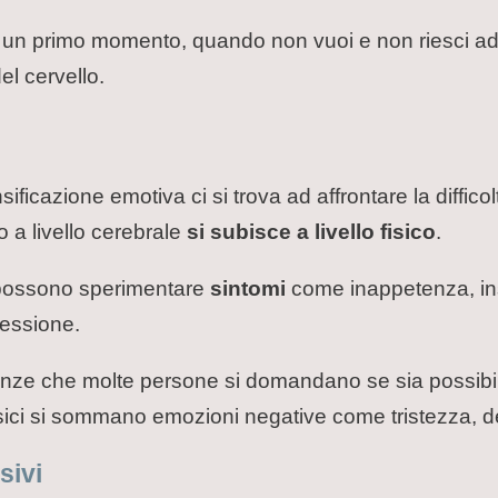
 un primo momento, quando non vuoi e non riesci a
el cervello.
sificazione emotiva ci si trova ad affrontare la difficol
o a livello cerebrale
si subisce a livello fisico
.
i possono sperimentare
sintomi
come inappetenza, in
ressione.
tanze che molte persone si domandano se sia possib
fisici si sommano emozioni negative come tristezza, d
sivi