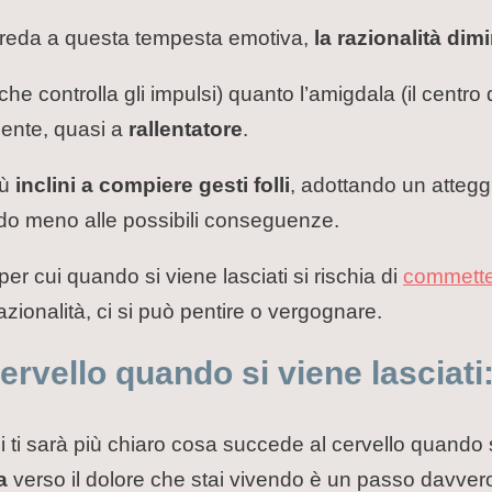
n preda a questa tempesta emotiva,
la razionalità di
che controlla gli impulsi) quanto l’amigdala (il centro
mente, quasi a
rallentatore
.
iù
inclini a compiere gesti folli
, adottando un attegg
ndo meno alle possibili conseguenze.
 per cui quando si viene lasciati si rischia di
commetter
zionalità, ci si può pentire o vergognare.
rvello quando si viene lasciati
i ti sarà più chiaro cosa succede al cervello quando si
za
verso il dolore che stai vivendo è un passo davver