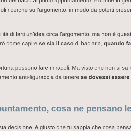
o del bacio al primo appuntamento le donne in genera
voli ricerche sull’argomento, in modo da poterti pres
lità di farti un’idea circa l’argomento, ma non è questa
erò come capire
se sia il caso
di baciarla,
quando fa
 fortuna possono fare miracoli. Ma visto che non si sa 
amento anti-figuraccia da tenere
se dovessi essere r
puntamento, cosa ne pensano l
esta decisione, è giusto che tu sappia che cosa pens