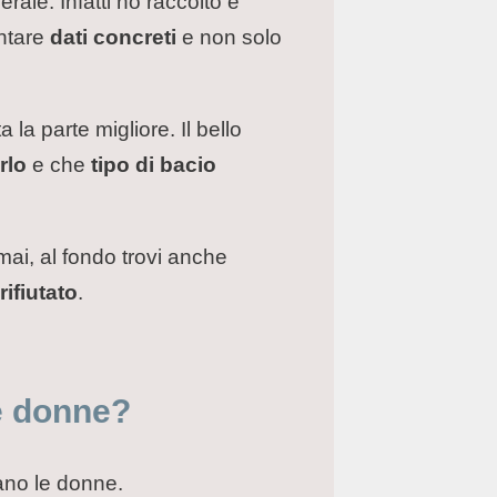
le. Infatti ho raccolto e
entare
dati concreti
e non solo
 la parte migliore. Il bello
rlo
e che
tipo di bacio
mai, al fondo trovi anche
ifiutato
.
e donne?
ano le donne.